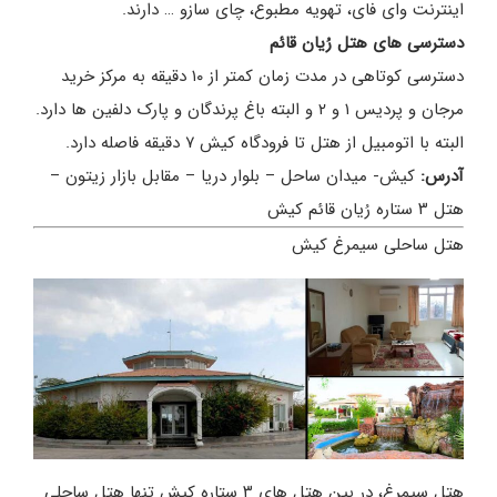
اینترنت وای فای، تهویه مطبوع، چای سازو … دارند.
دسترسی های هتل رُیان قائم
دسترسی کوتاهی در مدت زمان کمتر از ۱۰ دقیقه به مرکز خرید
مرجان و پردیس ۱ و ۲ و البته باغ پرندگان و پارک دلفین ها دارد.
البته با اتومبیل از هتل تا فرودگاه کیش ۷ دقیقه فاصله دارد.
آدرس:
کیش- میدان ساحل – بلوار دریا – مقابل بازار زیتون –
هتل ۳ ستاره رُیان قائم کیش
هتل ساحلی سیمرغ کیش
هتل سیمرغ، در بین هتل های ۳ ستاره کیش تنها هتل ساحلی