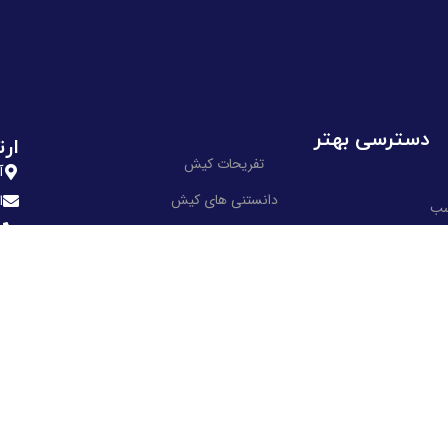
دسترسی بهتر
ارت
تفریحات کیش
آ
دانستنی های کیش
ا
سب
ش
آفر تور کیش
م
سوالات متداول
شبک
همکاری با ما
نکات مهم در سفر به کیش