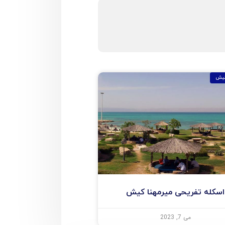
کیش
اسکله تفریحی میرمهنا کیش
می 7, 2023