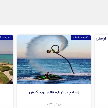
تفریحات کیش
تفریحات 
 آرامش
همه چیز درباره فلای بورد کیش
می 7, 2023