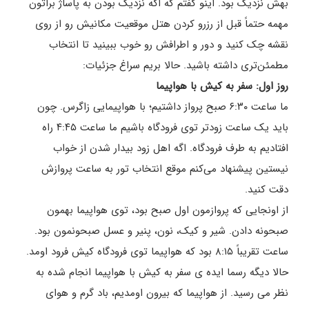
بهش نزدیک بود. اینو گفتم که اگه نزدیک بودن به پاساژ براتون
مهمه حتماً قبل از رزرو کردن هتل موقعیت مکانیش رو از روی
نقشه چک کنید و دور و اطرافش رو خوب ببینید تا انتخاب
مطمئن‌تری داشته باشید. حالا بریم سراغ جزئیات:
روز اول: سفر به کیش با هواپیما
ما ساعت ۶:۳۰ صبح پرواز داشتیم؛ با هواپیمایی زاگرس. چون
باید یک ساعت زودتر توی فرودگاه باشیم ما ساعت ۴:۴۵ راه
افتادیم به طرف فرودگاه. اگه اهل زود بیدار شدن از خواب
نیستین پیشنهاد می‌کنم موقع انتخاب تور به ساعت پروازش
دقت کنید.
از اونجایی که پروازمون اول صبح بود، توی هواپیما بهمون
صبحونه دادن. شیر و کیک، نون، پنیر و عسل صبحونمون بود.
ساعت تقریباً ۸:۱۵ بود که هواپیما توی فرودگاه کیش فرود اومد.
حالا دیگه رسما ایده ی سفر به کیش با هواپیما انجام شده به
نظر می رسید. از هواپیما که بیرون اومدیم، باد گرم و هوای