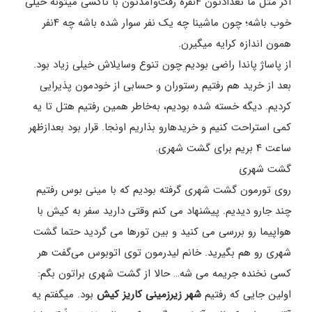
اگر مثل ما تعدادتون ۴نفره رفت‌وآمدتون با تاکسی میتونه خیلی
خوب باشه؛ چون ماشینا چه یک نفر سوار شده باشه چه ۴نفر
همون اندازه کرایه میگیرن.
از پاساژ پاندا راضی بودیم چون تنوع وسایلاش خیلی زیاد بود.
بعد از خرید هم رفتیم رستوران و حسابی از خودمون پذیرایی
کردیم. دیگه خسته شده بودیم، به‌خاطر همین رفتیم هتل تا یه
کمی استراحت کنیم و خریدهارو بذاریم اونجا. قرار بود بعدازظهر
ساعت ۴ بریم برای گشت شهری.
گشت شهری
روی تورمون گشت شهری گرفته بودیم که با مینی بوس رفتیم
چند جارو دیدیم. پیشنهاد می کنم وقتی دارید سفر به کیش با
هواپیما رو بررسی می کنید و بین تورها می گردید حتما گشت
شهری رو هم بگیرید. خانم لیدرمون توی اتوبوس می‌گفت هر
کسی نخنده جریمه می شه… حالا از گشت شهری براتون بگم:
اولین جایی که رفتیم
شهر زیرزمینی کاریز کیش
بود. میگفتم یه