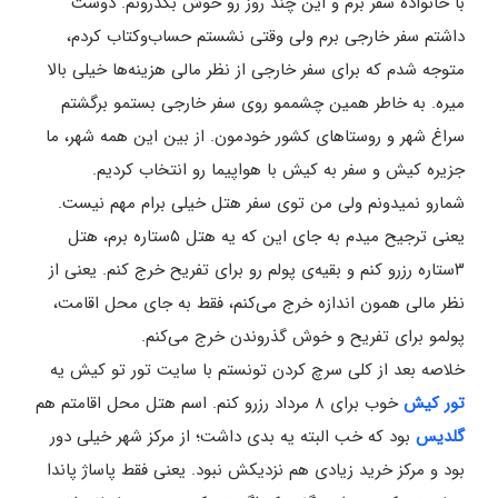
با خانواده سفر برم و این چند روز رو خوش بگذرونم. دوست
داشتم سفر خارجی برم ولی وقتی نشستم حساب‌وکتاب کردم،
متوجه شدم که برای سفر خارجی از نظر مالی هزینه‌ها خیلی بالا
میره. به خاطر همین چشممو روی سفر خارجی بستمو برگشتم
سراغ شهر و روستاهای کشور خودمون. از بین این همه شهر، ما
جزیره کیش و سفر به کیش با هواپیما رو انتخاب کردیم.
شمارو نمیدونم ولی من توی سفر هتل خیلی برام مهم نیست.
یعنی ترجیح میدم به جای این که یه هتل ۵ستاره برم، هتل
۳ستاره رزرو کنم و بقیه‌ی پولم رو برای تفریح خرج کنم. یعنی از
نظر مالی همون اندازه خرج می‌کنم، فقط به جای محل اقامت،
پولمو برای تفریح و خوش گذروندن خرج می‌کنم.
خلاصه بعد از کلی سرچ کردن تونستم با سایت تور تو کیش یه
تور کیش
خوب برای ۸ مرداد رزرو کنم. اسم هتل محل اقامتم هم
گلدیس
بود که خب البته یه بدی داشت؛ از مرکز شهر خیلی دور
بود و مرکز خرید زیادی هم نزدیکش نبود. یعنی فقط پاساژ پاندا