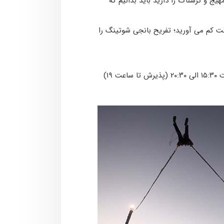
یج و ترسناک را دارید باید بدانیم که
 زمان بگذارید باز هم وقت کم می آورید؛ تفریح بانجی شوتینگ را
مجموعه پارس سافاری کیش در فصل جاری صبح ها از ساعت ۰۹:۳۰ الی ۱۳:۰۰ (پذیرش تا ساعت ۱۲) و عصرها از ساعت ۱۵:۳۰ الی ۲۰:۳۰ (پذیرش تا ساعت ۱۹)