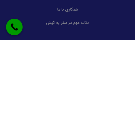
همکاری با ما
نکات مهم در سفر به کیش
ارتباط با ما
تهران، خیابان ولیعصر، بلوار ستاری، پلاک 75
آدرس:
safarsalian@gmail.com
ایمیل:
02179676
شماره تماس:
09022020188
موبایل-واتساپ: