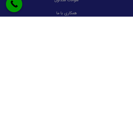
همکاری با ما
نکات مهم در سفر به کیش
ارتباط با ما
تهران، خیابان ولیعصر، بلوار ستاری، پلاک 75
آدرس:
safarsalian@gmail.com
ایمیل:
02179676
شماره تماس:
09022020188
موبایل-واتساپ: