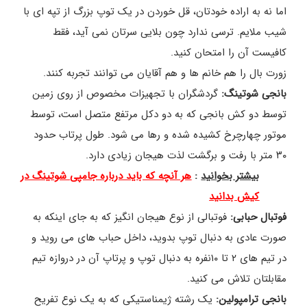
اما نه به اراده خودتان، قل خوردن در یک توپ بزرگ از تپه ای با
شیب ملایم. ترسی ندارد چون بلایی سرتان نمی آید، فقط
کافیست آن را امتحان کنید.
زورت بال را هم خانم ها و هم آقایان می توانند تجربه کنند.
بانجی شوتینگ:
گردشگران با تجهیزات مخصوص از روی زمین
توسط دو کش بانجی که به دو دکل مرتفع متصل است، توسط
موتور چهارچرخ کشیده شده و رها می شود. طول پرتاب حدود
۳۰ متر با رفت و برگشت لذت هیجان زیادی دارد.
بیشتر بخوانید
:
هر آنچه که باید درباره جامپی شوتینگ در
کیش بدانید
فوتبال حبابی:
فوتبالی از نوع هیجان انگیز که به جای اینکه به
صورت عادی به دنبال توپ بدوید، داخل حباب های می روید و
در تیم های ۲ تا ۱۰نفره به دنبال توپ و پرتاپ آن در دروازه تیم
مقابلتان تلاش می کنید.
بانجی ترامپولین:
یک رشته ژیمناستیکی که به یک نوع تفریح