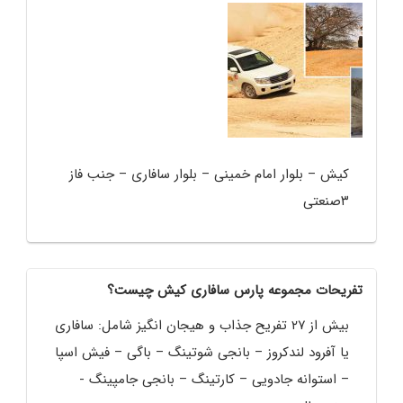
کیش – بلوار امام خمینی – بلوار سافاری – جنب فاز
۳صنعتی
تفریحات مجموعه پارس سافاری کیش چیست؟
بیش از ۲۷ تفریح جذاب و هیجان انگیز شامل: سافاری
یا آفرود لندکروز – بانجی شوتینگ – باگی – فیش اسپا
– استوانه جادویی – کارتینگ – بانجی جامپینگ -