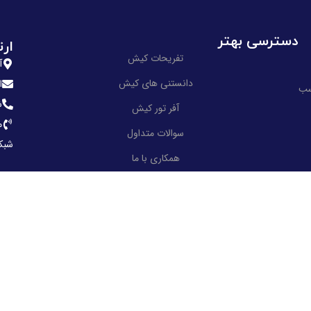
دسترسی بهتر
ارت
تفریحات کیش
آ
دانستنی های کیش
ا
سب
ش
آفر تور کیش
م
سوالات متداول
شبک
همکاری با ما
نکات مهم در سفر به کیش