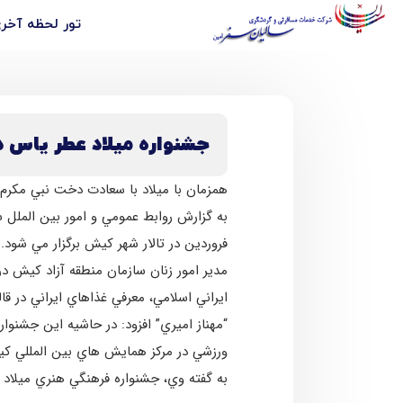
تور لحظه آخ
جشنواره ميلاد عطر ياس 
همزمان با ميلاد با سعادت دخت نبي مكرم
فروردين در تالار شهر كيش برگزار مي شود.
مدير امور زنان سازمان منطقه آزاد كيش 
ايراني اسلامي، معرفي غذاهاي ايراني در ق
“مهناز اميري” افزود: در حاشيه اين جشنو
ورزشي در مركز همايش هاي بين المللي كي
به گفته وي، جشنواره فرهنگي هنري ميلاد عطر ياس با برگزاري مراسم اختتاميه