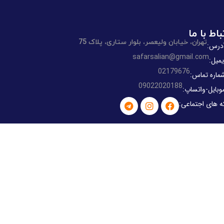
باط با ما
تهران، خیابان ولیعصر، بلوار ستاری، پلاک 75
درس:
safarsalian@gmail.com
یمیل:
02179676
ماره تماس:
09022020188
وبایل-واتساپ:
ه های اجتماعی: