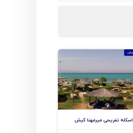
کیش
اسکله تفریحی میرمهنا کیش