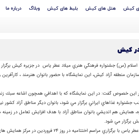
ری کیش
هتل های کیش
بلیط های کیش
وبلاگ
درباره ما
در كيش
 اسلام (س) جشنواره فرهنگي هنري ميلاد عطر ياس در جزيره كيش برگزار 
در اين خصوص گفت: در اين نمايشگاه كه با اهدافي همچون اشاعه سبك ز
الب جشنواره غذاهاي ايراني برگزار مي شود، بانوان ديگر مناطق آزاد كشور 
اره، همايش هم انديشي بانوان مناطق آزاد با هدف افزايش تعامل در زمينه
ش برگزار مي شود.
 در روز ۲۴ فروردين در مركز همايش هاي خليج فارس به كار خود پايان مي دهد.