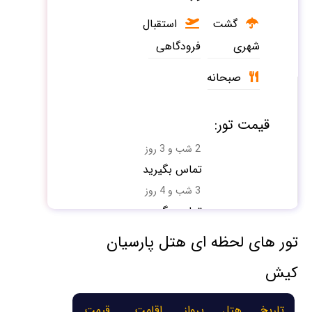
گشت
استقبال
شهری
فرودگاهی
صبحانه
قیمت تور:
2 شب و 3 روز
تماس بگیرید
3 شب و 4 روز
تماس بگیرید
تور های لحظه ای هتل پارسیان
کیش
تاریخ
هتل
پرواز
اقامت
قیمت